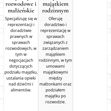
rozwodowe i
majątkiem
małżeńskie
rodzinnym
Specjalizuję się w
Oferuję
reprezentacji i
doradztwo i
doradztwie
reprezentację w
prawnych w
sprawach
sprawach
związanych z
rozwodowych, w
zarządzaniem
tym w
majątkiem
negocjacjach
rodzinnym, w tym
dotyczących
umowami
podziału majątku,
majątkowymi
ustalania opieki
między
nad dziećmi i
małżonkami oraz
alimentów.
podziałem
majątku po
rozwodzie.