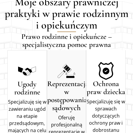
Moje obszary prawniczej
praktyki w prawie rodzinnym
i opiekuńczym
Prawo rodzinne i opiekuńcze –
specjalistyczna pomoc prawna
Reprezentacja
Ochrona
Ugody
w
praw dziecka
rodzinne
postępowaniach
Specjalizuję się w
Specjalizuję się w
sądowych
sprawach
zawieraniu ugód
dotyczących
na etapie
Oferuję
ochrony praw i
przedsądowym,
profesjonalną
dobrostanu
mających na celu
reprezentację w