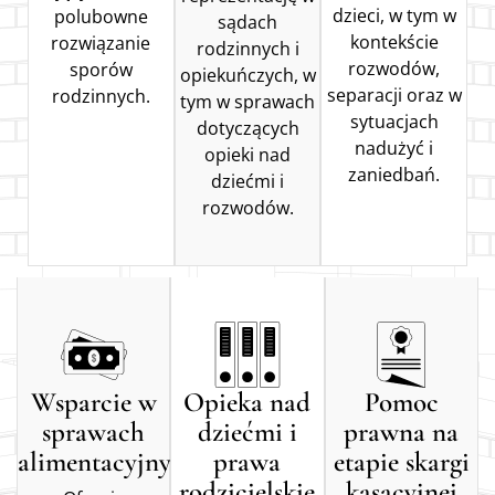
dzieci, w tym w
polubowne
sądach
kontekście
rozwiązanie
rodzinnych i
rozwodów,
sporów
opiekuńczych, w
separacji oraz w
rodzinnych.
tym w sprawach
sytuacjach
dotyczących
nadużyć i
opieki nad
zaniedbań.
dziećmi i
rozwodów.
Wsparcie w
Opieka nad
Pomoc
sprawach
dziećmi i
prawna na
alimentacyjnych
prawa
etapie skargi
rodzicielskie
kasacyjnej