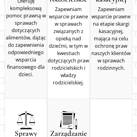
Oferuję
kompleksową
Zapewniam
Zapewniam
pomoc prawną w
wsparcie prawne
wsparcie prawne
sprawach
w sprawach
na etapie skargi
dotyczących
związanych z
kasacyjnej,
alimentów, dążąc
opieką nad
mająca na celu
do zapewnienia
dziećmi, w tym w
ochronę praw
odpowiedniego
kwestiach
naszych klientów
wsparcia
dotyczących praw
w sprawach
finansowego dla
rodzicielskich i
rodzinnych.
dzieci.
władzy
rodzicielskiej.
Sprawy
Zarządzanie