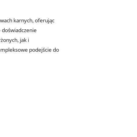
rawach karnych, oferując
e doświadczenie
onych, jak i
ompleksowe podejście do